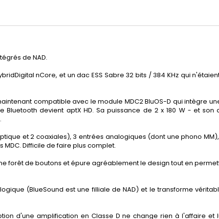
ntégrés de NAD.
ridDigital nCore, et un dac ESS Sabre 32 bits / 384 KHz qui n'étaient
aintenant compatible avec le module MDC2 BluOS-D qui intègre une li
Bluetooth devient aptX HD. Sa puissance de 2 x 180 W - et son am
.
optique et 2 coaxiales), 3 entrées analogiques (dont une phono MM), 
DC. Difficile de faire plus complet.
une forêt de boutons et épure agréablement le design tout en permet
is logique (BlueSound est une filliale de NAD) et le transforme véri
option d'une amplification en Classe D ne change rien à l'affaire e