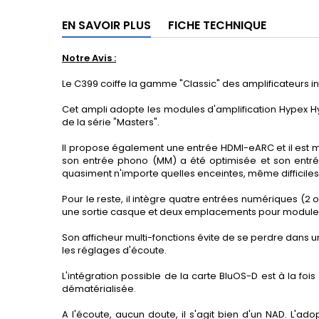
EN SAVOIR PLUS
FICHE TECHNIQUE
Notre Avis :
Le C399 coiffe la gamme "Classic" des amplificateurs i
Cet ampli adopte les modules d'amplification Hypex Hyb
de la série "Masters".
Il propose également une entrée HDMI-eARC et il est m
son entrée phono (MM) a été optimisée et son entrée 
quasiment n'importe quelles enceintes, même difficiles
Pour le reste, il intègre quatre entrées numériques (2 
une sortie casque et deux emplacements pour modules M
Son afficheur multi-fonctions évite de se perdre dans 
les réglages d'écoute.
L'intégration possible de la carte BluOS-D est à la fo
dématérialisée.
A l'écoute, aucun doute, il s'agit bien d'un NAD. L'ad