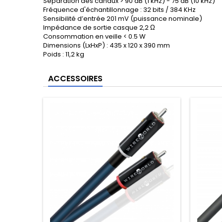
Séparation des canaux > 90 dB (1 kHz) - 75 dB (10 kHz)
Fréquence d'échantillonnage : 32 bits / 384 KHz
Sensibilité d’entrée 201 mV (puissance nominale)
Impédance de sortie casque 2,2 Ω
Consommation en veille < 0.5 W
Dimensions (LxHxP) : 435 x 120 x 390 mm
Poids : 11,2 kg
ACCESSOIRES