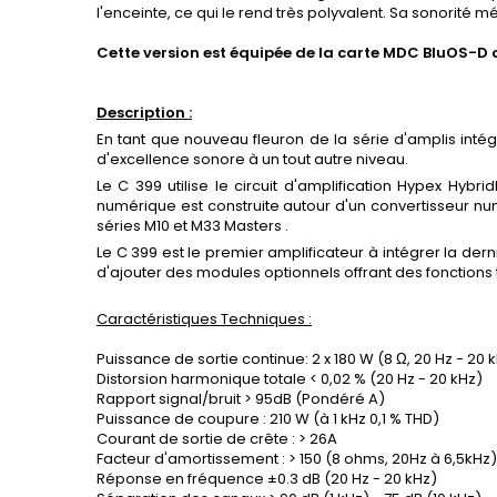
l'enceinte, ce qui le rend très polyvalent. Sa sonorité 
Cette version est équipée de la carte MDC BluOS-D
Description :
En tant que nouveau fleuron de la série d'amplis inté
d'excellence sonore à un tout autre niveau.
Le C 399 utilise le circuit d'amplification Hypex Hybr
numérique est construite autour d'un convertisseur n
séries M10 et M33 Masters .
Le C 399 est le premier amplificateur à intégrer la d
d'ajouter des modules optionnels offrant des fonctions 
Caractéristiques Techniques :
Puissance de sortie continue: 2 x 180 W (8 Ω, 20 Hz - 20
Distorsion harmonique totale < 0,02 % (20 Hz - 20 kHz)
Rapport signal/bruit > 95dB (Pondéré A)
Puissance de coupure : 210 W (à 1 kHz 0,1 % THD)
Courant de sortie de crête : > 26A
Facteur d'amortissement : > 150 (8 ohms, 20Hz à 6,5kHz)
Réponse en fréquence ±0.3 dB (20 Hz - 20 kHz)