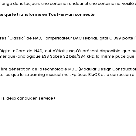
mélange donc toujours une certaine rondeur et une certaine nervosité 
 ce qui le transforme en Tout-en-un connecté
grés "Classic" de NAD, l'amplificateur DAC HybridDigital C 399 por
idDigital nCore de NAD, qui n'était jusqu'à présent disponible que su
umérique-analogique ESS Sabre 32 bits/384 kHz, la même puce que ce
ernière génération de la technologie MDC (Modular Design Constructio
telles que le streaming musical multi-pièces BluOS et la correction d
 kHz, deux canaux en service)