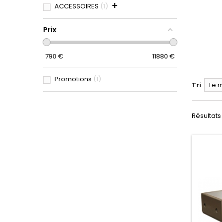
+
ACCESSOIRES
1
Prix
790
€
11880
€
Promotions
1
Tri
Le 
Résultats 