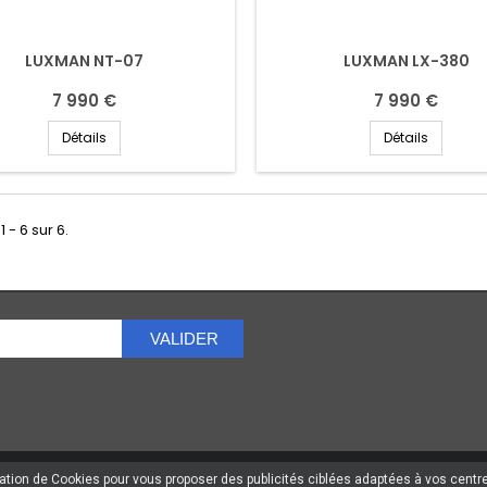
LUXMAN NT-07
LUXMAN LX-380
7 990 €
7 990 €
Détails
Détails
1 - 6 sur 6.
VALIDER
sation de Cookies pour vous proposer des publicités ciblées adaptées à vos centres