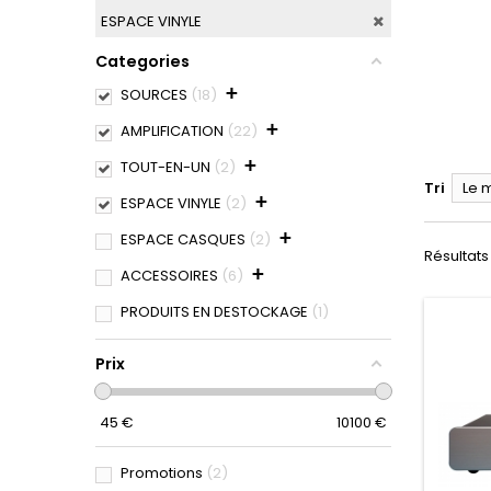
ESPACE VINYLE
Categories
+
SOURCES
18
+
AMPLIFICATION
22
+
TOUT-EN-UN
2
Tri
Le 
+
ESPACE VINYLE
2
+
ESPACE CASQUES
2
Résultats 
+
ACCESSOIRES
6
PRODUITS EN DESTOCKAGE
1
Prix
45
€
10100
€
Promotions
2