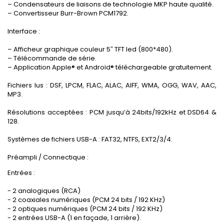
– Condensateurs de liaisons de technologie MKP haute qualité.
– Convertisseur Burr-Brown PCM1792.
Interface :
– Afficheur graphique couleur 5″ TFT led (800*480).
– Télécommande de série.
– Application Apple® et Androïd® téléchargeable gratuitement.
Fichiers lus : DSF, LPCM, FLAC, ALAC, AIFF, WMA, OGG, WAV, AAC,
MP3.
Résolutions acceptées : PCM jusqu’à 24bits/192kHz et DSD64 &
128.
Systèmes de fichiers USB-A : FAT32, NTFS, EXT2/3/4.
Préampli / Connectique :
Entrées :
- 2 analogiques (RCA)
- 2 coaxiales numériques (PCM 24 bits / 192 KHz)
- 2 optiques numériques (PCM 24 bits / 192 KHz)
- 2 entrées USB-A (1 en façade, 1 arrière).