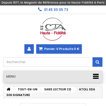
01 45 30 05 73
Panier:
0
Produits
0 €
MENU
TOUT-EN-UN
SANS LECTEUR CD
ATOLL SDA
300 SIGNATURE