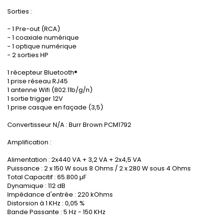
Sorties :
- 1 Pre-out (RCA)
- 1 coaxiale numérique
- 1 optique numérique
- 2 sorties HP
1 récepteur Bluetooth®
1 prise réseau RJ45
1 antenne Wifi (802.11b/g/n)
1 sortie trigger 12V
1 prise casque en façade (3,5)
Convertisseur N/A : Burr Brown PCM1792
Amplification :
Alimentation : 2x440 VA + 3,2 VA + 2x4,5 VA
Puissance : 2 x 150 W sous 8 Ohms / 2 x 280 W sous 4 Ohms
Total Capacitif : 65.800 µF
Dynamique : 112 dB
Impédance d'entrée : 220 kOhms
Distorsion à 1 KHz : 0,05 %
Bande Passante : 5 Hz - 150 KHz