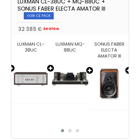
LUXMAN CL-38UC + MQ-88UC +
SONUS FABER ELECTA AMATOR III
VOIR CE PACK
32 385 €
34 379 €
CT
LUXMAN CL-
LUXMAN MQ-
SONUS FABER
SO
 10
38UC
88UC
ELECTA
AMATOR III
A