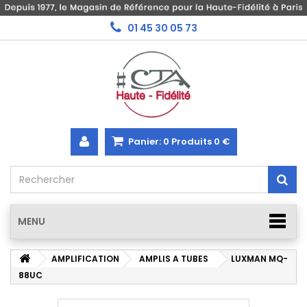
01 45 30 05 73
Panier:
0
Produits
0 €
MENU
AMPLIFICATION
AMPLIS A TUBES
LUXMAN MQ-
88UC