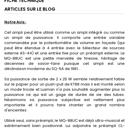
FICHE TECHNIQUE
ARTICLES SUR LE BLOG
Notre Avis :
Cet ampli peut être utilisé comme un ampli intégré ou comme
un ampli de puissance. Il comporte une entrée variable
commandée par le potentiomètre de volume en façade (qui
peut être étendue à 4 entrée avec le Sélecteur de sources
externe AS-44) et une entrée fixe pour un préampli externe. Le
MQ-88UC est une petite merveille de finesse, héritage de
décennies de savoir-faire puisque cet ampli est une
déclinaison moderne du SQ-5A de 1961...
Sa puissance de sortie de 2 x 25 W semble relativement faible
sur le papier pour un push-pull de KT88 mais il est monté selon
un mode triode et Luxman n'a pas souhaité augmenter plus la
puissance ce qui est un gage de durée de vie des tubes.
Néanmoins sa puissance subjective est nettement plus
importante et il pourra faire chanter un grand nombre
d'enceintes.
Utilisé seul, sans préampli, le MQ-88UC est déjà ultra-musical et
extrêmement bien positionné. Lui adjoindre le préampli CL-