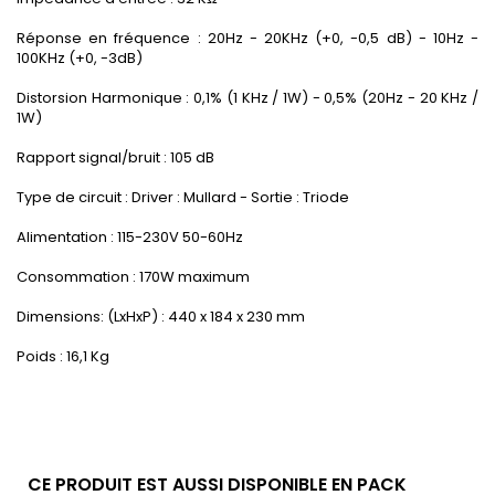
Réponse en fréquence :
20Hz - 20KHz (+0, -0,5 dB) - 10Hz -
100KHz (+0, -3dB)
Distorsion Harmonique : 0,1% (1 KHz / 1W) - 0,5% (20Hz - 20 KHz /
1W)
Rapport signal/bruit : 105
dB
Type de circuit : Driver : Mullard - Sortie : Triode
Alimentation :
115-230V 50-60Hz
Consommation : 17
0W maximum
Dimensions: (LxHxP) : 44
0 x 184 x 230 mm
Poids : 16,1 Kg
CE PRODUIT EST AUSSI DISPONIBLE EN PACK