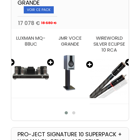
GRANDE
VOIR CE PACK
17 078 €
18 680 €
ANO
LUXMAN MQ-
JMR VOCE
WIREWORLD
W
88UC
GRANDE
SILVER ECLIPSE
E
 V5
10 RCA
PRO-JECT SIGNATURE 10 SUPERPACK +