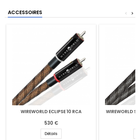
ACCESSOIRES
<
>
WIREWORLD ECLIPSE 10 RCA
WIREWORLD SIL
530 €
7
Détails
D