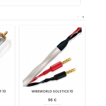
<
>
 10
WIREWORLD SOLSTICE 10
N
96 €