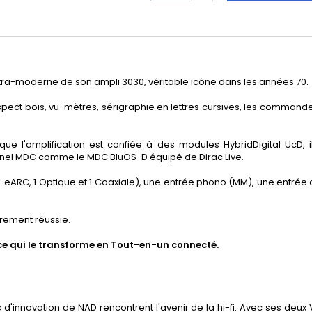
tra-moderne de son ampli 3030, véritable icône dans les années 70.
spect bois, vu-mètres, sérigraphie en lettres cursives, les commande
sque l'amplification est confiée à des modules HybridDigital UcD,
nel MDC comme le MDC BluOS-D équipé de Dirac Live.
MI-eARC, 1 Optique et 1 Coaxiale), une entrée phono (MM), une entrée
èrement réussie.
ce qui le transforme en Tout-en-un connecté.
 d'innovation de NAD rencontrent l'avenir de la hi-fi. Avec ses deu