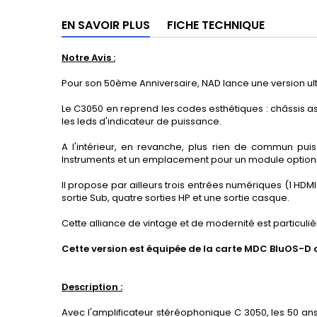
EN SAVOIR PLUS
FICHE TECHNIQUE
Notre Avis :
Pour son 50ème Anniversaire, NAD lance une version ul
Le C3050 en reprend les codes esthétiques : châssis a
les leds d'indicateur de puissance.
A l'intérieur, en revanche, plus rien de commun pui
Instruments et un emplacement pour un module option
Il propose par ailleurs trois entrées numériques (1 HD
sortie Sub, quatre sorties HP et une sortie casque.
Cette alliance de vintage et de modernité est particuli
Cette version est équipée de la carte MDC BluOS-D 
Description :
Avec l'amplificateur stéréophonique C 3050, les 50 ans