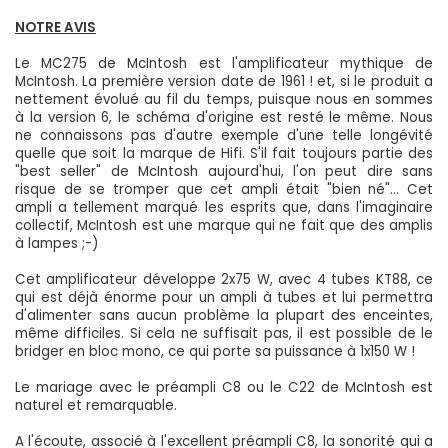
NOTRE AVIS
Le MC275 de McIntosh est l'amplificateur mythique de
McIntosh. La première version date de 1961 ! et, si le produit a
nettement évolué au fil du temps, puisque nous en sommes
à la version 6, le schéma d'origine est resté le même. Nous
ne connaissons pas d'autre exemple d'une telle longévité
quelle que soit la marque de Hifi. S'il fait toujours partie des
"best seller" de McIntosh aujourd'hui, l'on peut dire sans
risque de se tromper que cet ampli était "bien né"... Cet
ampli a tellement marqué les esprits que, dans l'imaginaire
collectif, McIntosh est une marque qui ne fait que des amplis
à lampes ;-)
Cet amplificateur développe 2x75 W, avec 4 tubes KT88, ce
qui est déjà énorme pour un ampli à tubes et lui permettra
d'alimenter sans aucun problème la plupart des enceintes,
même difficiles. Si cela ne suffisait pas, il est possible de le
bridger en bloc mono, ce qui porte sa puissance à 1x150 W !
Le mariage avec le préampli C8 ou le C22 de McIntosh est
naturel et remarquable.
A l'écoute, associé à l'excellent préampli C8, la sonorité qui a