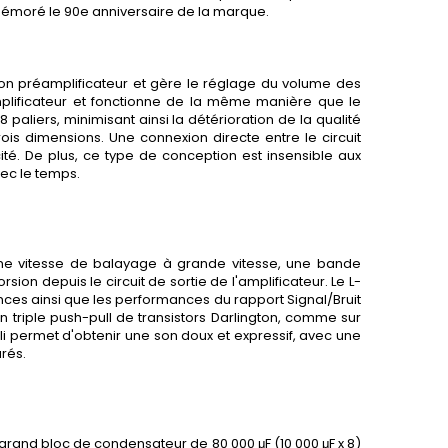
ommémoré le 90e anniversaire de la marque.
tion préamplificateur et gère le réglage du volume des
amplificateur et fonctionne de la même manière que le
liers, minimisant ainsi la détérioration de la qualité
ois dimensions. Une connexion directe entre le circuit
acité. De plus, ce type de conception est insensible aux
vec le temps.
 une vitesse de balayage à grande vitesse, une bande
ion depuis le circuit de sortie de l'amplificateur. Le L-
ences ainsi que les performances du rapport Signal/Bruit
triple push-pull de transistors Darlington, comme sur
li permet d'obtenir une son doux et expressif, avec une
rés.
grand bloc de condensateur de 80 000 μF (10 000 μF x 8)