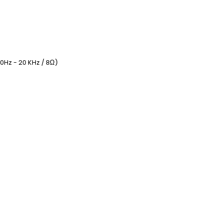
20Hz - 20 KHz /
8
Ω
)