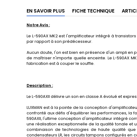
EN SAVOIR PLUS
FICHE TECHNIQUE
ARTIC
Notre Avis :
Le L-590AX MK2 est l'amplificateur intégré à transist
par rapport à son prédécesseur.
Aucun doute, l'on est bien en présence d'un ampli en 
de maîtriser n'importe quelle enceinte. Le L-590AX 
fabrication est à couper le souffle.
Description :
Le L-590AXII délivre un son en classe A évolué et expre
LUXMAN est à la pointe de la conception d'amplificateu
confronté aux défis d'équilibrer les performances, la 
590AXII, l'ultime conception d'amplificateur intégré c
une réalisation exceptionnelle de la qualité tonale et
combinaison de technologies de haute qualité que l'
condensateurs LR, les circuits tampons configurés en 