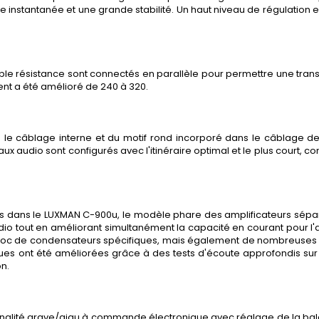
ce instantanée et une grande stabilité. Un haut niveau de régulatio
ible résistance sont connectés en parallèle pour permettre une tra
ent a été amélioré de 240 à 320.
s le câblage interne et du motif rond incorporé dans le câblage de
ux audio sont configurés avec l'itinéraire optimal et le plus court, 
sés dans le LUXMAN C-900u, le modèle phare des amplificateurs sépar
dio tout en améliorant simultanément la capacité en courant pour l'a
bloc de condensateurs spécifiques, mais également de nombreuses
iques ont été améliorées grâce à des tests d'écoute approfondis s
on.
tonalité grave/aigu à commande électronique avec réglage de la ba