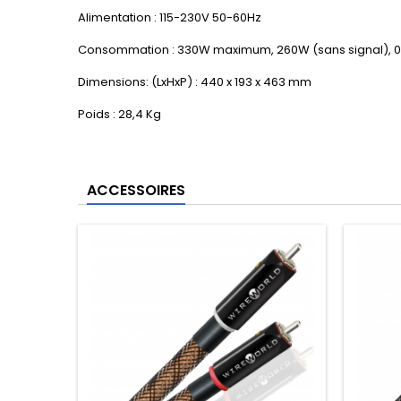
Alimentation :
115-230V 50-60Hz
Consommation : 33
0W maximum
, 260W (sans signal), 0
Dimensions: (LxHxP) : 44
0 x 193 x 463 mm
Poids : 28,4 Kg
ACCESSOIRES