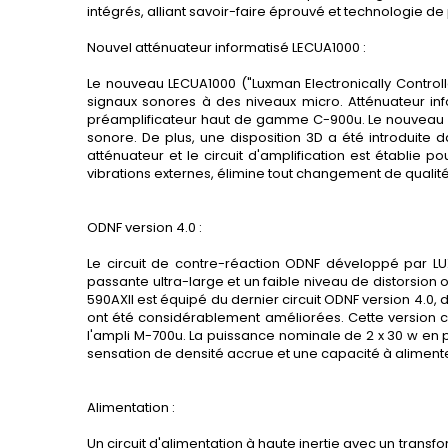
intégrés, alliant savoir-faire éprouvé et technologie d
Nouvel atténuateur informatisé LECUA1000 :
Le nouveau LECUA1000 (
"Luxman Electronically Control
signaux sonores à des niveaux micro. Atténuateur inf
préamplificateur haut de gamme C-900u. Le nouveau LEC
sonore. De plus, une disposition 3D a été introduite 
atténuateur et le circuit d'amplification est établie p
vibrations externes, élimine tout changement de qualité
ODNF version 4.0 :
Le circuit de contre-réaction ODNF développé par LU
passante ultra-large et un faible niveau de distorsion o
590AXII est équipé du dernier circuit ODNF version 4.0,
ont été considérablement améliorées. Cette version c
l'ampli M-700u. La puissance nominale de 2 x 30 w en p
sensation de densité accrue et une capacité à aliment
Alimentation :
Un circuit d'alimentation à haute inertie avec un tran