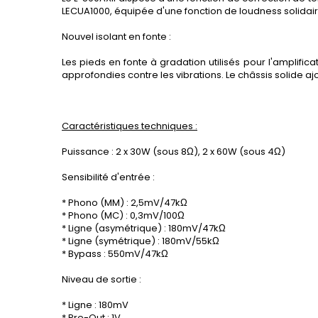
LECUA1000, équipée d'une fonction de loudness solidai
Nouvel isolant en fonte :
Les pieds en fonte à gradation utilisés pour l'amplif
approfondies contre les vibrations. Le châssis solide ajou
Caractéristiques techniques :
Puissance : 2 x 30W (sous 8Ω), 2 x 60W (sous 4
Ω)
Sensibilité d'entrée :
* Phono (MM) : 2,5mV/47kΩ
* Phono (MC) : 0,3mV/100Ω
* Ligne (asymétrique) : 180mV/47kΩ
* Ligne (symétrique) : 180mV/55kΩ
* Bypass : 550mV/47kΩ
Niveau de sortie :
* Ligne : 180mV
* Pre-Out : 1V