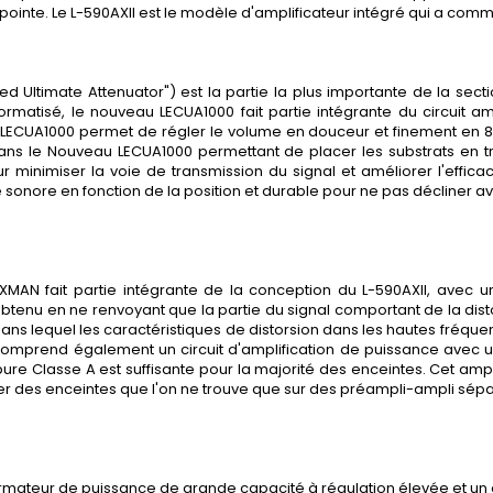
e pointe. Le L-590AXII est le modèle d'amplificateur intégré qui a c
led Ultimate Attenuator"
) est la partie la plus importante de la sec
ormatisé, le nouveau LECUA1000 fait partie intégrante du circuit 
UA1000 permet de régler le volume en douceur et finement en 88 pa
dans le Nouveau LECUA1000 permettant de placer les substrats en tr
our minimiser la voie de transmission du signal et améliorer l'effic
 sonore en fonction de la position et durable pour ne pas décliner a
XMAN fait partie intégrante de la conception du L-590AXII, avec
btenu en ne renvoyant que la partie du signal comportant de la distors
 dans lequel les caractéristiques de distorsion dans les hautes fréqu
omprend également un circuit d'amplification de puissance avec un 
ure Classe A est suffisante pour la majorité des enceintes. Cet amp
er des enceintes que l'on ne trouve que sur des préampli-ampli sépa
sformateur de puissance de grande capacité à régulation élevée et un 