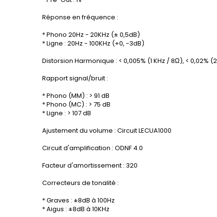
Réponse en fréquence :
* Phono 20Hz - 20KHz (
±
0,5dB)
* Ligne : 20Hz - 100KHz (+0, -3dB)
Distorsion Harmonique : < 0,005% (1 KHz / 8
Ω
), < 0,02% (
Rapport signal/bruit :
* Phono (MM) : > 91
dB
* Phono (MC) : > 75 dB
* Ligne : > 107 dB
Ajustement du volume : Circuit LECUA1000
Circuit d'amplification : ODNF 4.0
Facteur d'amortissement : 320
Correcteurs de tonalité :
* Graves : ±8dB à 100Hz
* Aigus : ±8dB à 10KHz