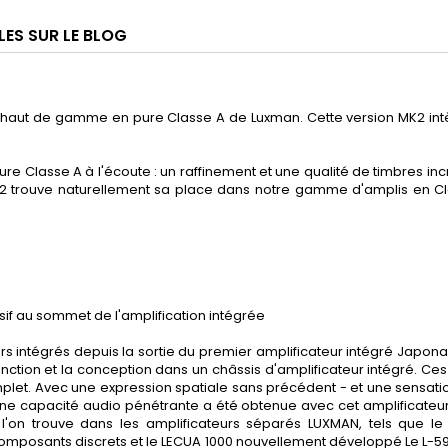
LES SUR LE BLOG
ors haut de gamme en pure Classe A de Luxman. Cette version MK2 in
pure Classe A à l'écoute : un raffinement et une qualité de timbres 
MK2 trouve naturellement sa place dans notre gamme d'amplis en Cl
ssif au sommet de l'amplification intégrée
rs intégrés depuis la sortie du premier amplificateur intégré Japonai
fonction et la conception dans un châssis d'amplificateur intégré. C
omplet. Avec une expression spatiale sans précédent - et une sensatio
 une capacité audio pénétrante a été obtenue avec cet amplificateur
on trouve dans les amplificateurs séparés LUXMAN, tels que le cir
composants discrets et le LECUA 1000 nouvellement développé Le L-5