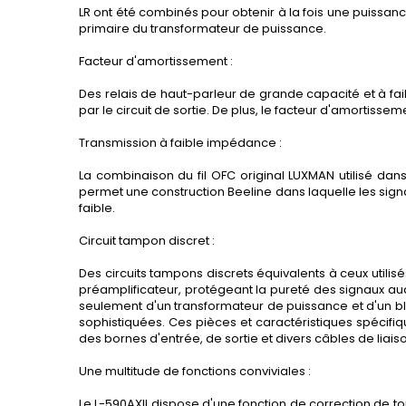
LR ont été combinés pour obtenir à la fois une puissan
primaire du transformateur de puissance.
Facteur d'amortissement :
Des relais de haut-parleur de grande capacité et à fa
par le circuit de sortie.
De plus, le facteur d'amortissem
Transmission à faible impédance :
La combinaison du fil OFC original LUXMAN utilisé dan
permet une construction Beeline dans laquelle les signa
faible.
Circuit tampon discret :
Des circuits tampons discrets équivalents à ceux utili
préamplificateur, protégeant la pureté des signaux au
seulement d'un transformateur de puissance et d'un 
sophistiquées. Ces pièces et caractéristiques spécif
des bornes d'entrée, de sortie et divers câbles de liais
Une multitude de fonctions conviviales :
Le L-590AXII dispose d'une fonction de correction de 