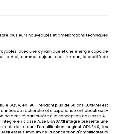
tègre plusieurs nouveautés et améliorations techniques
incroyables, avec une dynamique et une énergie capable
asse A et, comme toujours chez Luxman, la qualité de
s, le SQ5A, en 1961. Pendant plus de 50 ans, LUXMAN est
es années de recherche et d'expérience ont abouti au L-
n de densité particulière à la conception de classe A -
 intégré en classe A. Le L-590AXII intégré présente une
cuit de retour d'amplification original ODNF4.0, les
90AXII est le summum de la conception d'amplificateurs