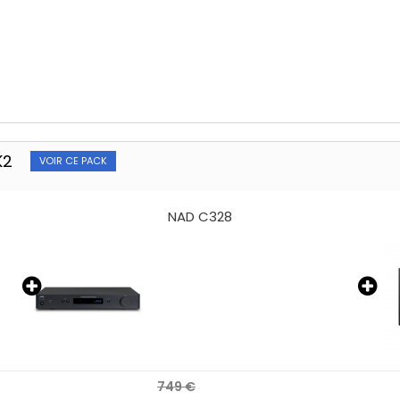
K2
VOIR CE PACK
DALI OPTICON 1 MK2
900 €