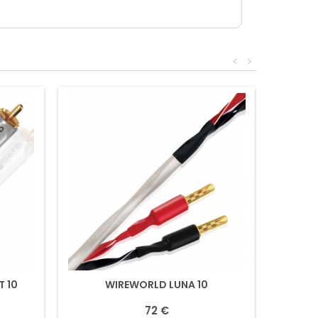
<
>
 10
WIREWORLD LUNA 10
72 €