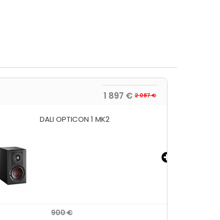
1 897 €
2 087 €
WIREWORLD STREAM 10 RCA
39 €