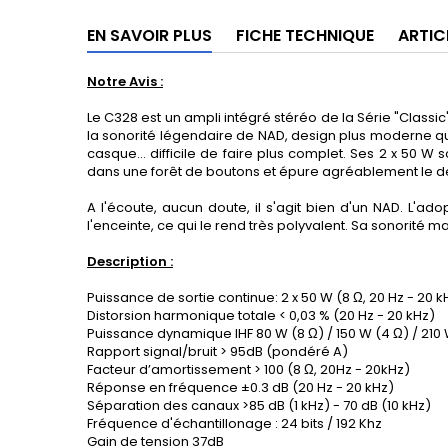
EN SAVOIR PLUS
FICHE TECHNIQUE
ARTIC
Notre Avis :
Le C328 est un ampli intégré stéréo de la Série "Class
la sonorité légendaire de NAD, design plus moderne qu
casque... difficile de faire plus complet. Ses 2 x 50 W
dans une forêt de boutons et épure agréablement le d
A l'écoute, aucun doute, il s'agit bien d'un NAD. L'ad
l'enceinte, ce qui le rend très polyvalent. Sa sonorité 
Description :
Puissance de sortie continue: 2 x 50 W (8 Ω, 20 Hz - 20 
Distorsion harmonique totale < 0,03 % (20 Hz - 20 kHz)
Puissance dynamique IHF 80 W (8 Ω) / 150 W (4 Ω) / 210 
Rapport signal/bruit > 95dB (pondéré A)
Facteur d’amortissement > 100 (8 Ω, 20Hz - 20kHz)
Réponse en fréquence ±0.3 dB (20 Hz - 20 kHz)
Séparation des canaux >85 dB (1 kHz) - 70 dB (10 kHz)
Fréquence d'échantillonage : 24 bits / 192 Khz
Gain de tension 37dB