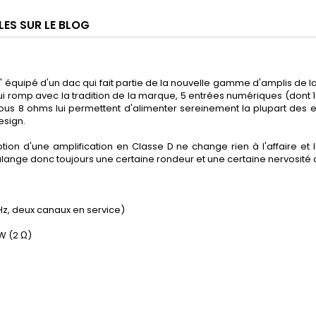
LES SUR LE BLOG
ic" équipé d'un dac qui fait partie de la nouvelle gamme d'amplis de 
i romp avec la tradition de la marque, 5 entrées numériques (dont 1
 sous 8 ohms lui permettent d'alimenter sereinement la plupart des e
esign.
option d'une amplification en Classe D ne change rien à l'affaire e
malange donc toujours une certaine rondeur et une certaine nervosité 
kHz, deux canaux en service)
W (2 Ω)