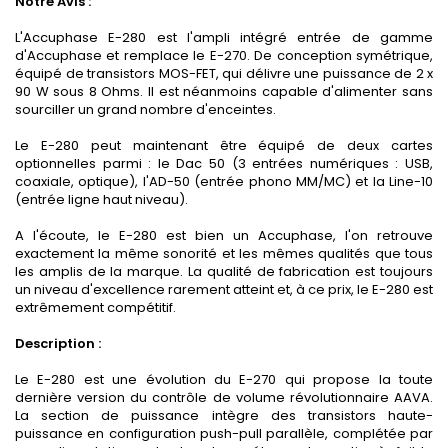
Notre Avis :
L'Accuphase E-280 est l'ampli intégré entrée de gamme
d'Accuphase et remplace le E-270. De conception symétrique,
équipé de transistors MOS-FET, qui délivre une puissance de 2 x
90 W sous 8 Ohms. Il est néanmoins capable d'alimenter sans
sourciller un grand nombre d'enceintes.
Le E-280 peut maintenant être équipé de deux cartes
optionnelles parmi : le Dac 50 (3 entrées numériques : USB,
coaxiale, optique), l'AD-50 (entrée phono MM/MC) et la Line-10
(entrée ligne haut niveau).
A l'écoute, le E-280 est bien un Accuphase, l'on retrouve
exactement la même sonorité et les mêmes qualités que tous
les amplis de la marque. La qualité de fabrication est toujours
un niveau d'excellence rarement atteint et, à ce prix, le E-280 est
extrêmement compétitif.
Description :
Le E-280 est une évolution du E-270 qui propose la toute
dernière version du contrôle de volume révolutionnaire AAVA.
La section de puissance intègre des transistors haute-
puissance en configuration push-pull parallèle, complétée par