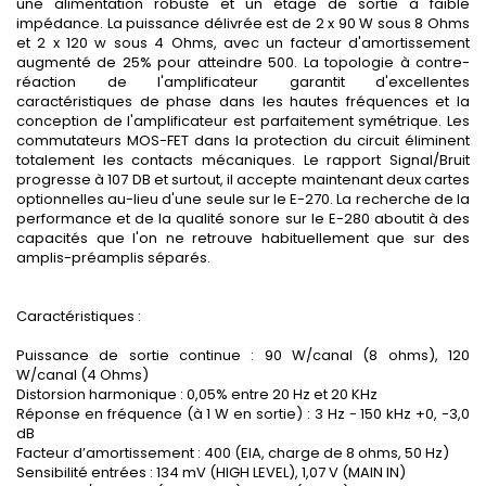
une alimentation robuste et un étage de sortie à faible
impédance. La puissance délivrée est de 2 x 90 W sous 8 Ohms
et 2 x 120 w sous 4 Ohms, avec un facteur d'amortissement
augmenté de 25% pour atteindre 500. La topologie à contre-
réaction de l'amplificateur garantit d'excellentes
caractéristiques de phase dans les hautes fréquences et la
conception de l'amplificateur est parfaitement symétrique. Les
commutateurs MOS-FET dans la protection du circuit éliminent
totalement les contacts mécaniques. Le rapport Signal/Bruit
progresse à 107 DB et surtout, il accepte maintenant deux cartes
optionnelles au-lieu d'une seule sur le E-270. La recherche de la
performance et de la qualité sonore sur le E-280 aboutit à des
capacités que l'on ne retrouve habituellement que sur des
amplis-préamplis séparés.
Caractéristiques :
Puissance de sortie continue : 90 W/canal (8 ohms), 120
W/canal (4 Ohms)
Distorsion harmonique : 0,05% entre 20 Hz et 20 KHz
Réponse en fréquence (à 1 W en sortie) : 3 Hz - 150 kHz +0, -3,0
dB
Facteur d’amortissement : 400 (EIA, charge de 8 ohms, 50 Hz)
Sensibilité entrées : 134 mV (HIGH LEVEL), 1,07 V (MAIN IN)