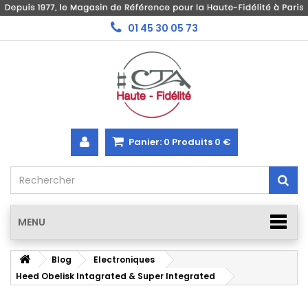
01 45 30 05 73
Panier:
0
Produits
0 €
MENU
Blog
Electroniques
Heed Obelisk Intagrated & Super Integrated