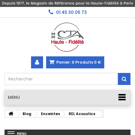
01 45 30 05 73
Panier:
0
Produits
0 €
MENU
Blog
Enceintes
REL Acoustics