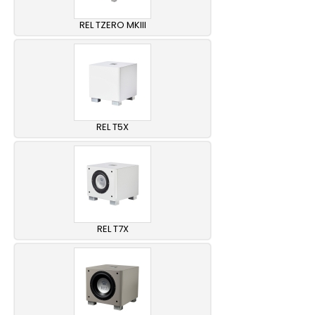
REL TZERO MKIII
REL T5X
REL T7X