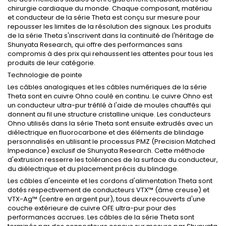
chirurgie cardiaque du monde. Chaque composant, matériau
et conducteur de la série Theta est conçu sur mesure pour
repousser les limites de la résolution des signaux. Les produits
de la série Theta s'inscrivent dans la continuité de l'héritage de
Shunyata Research, qui offre des performances sans
compromis à des prix qui rehaussent les attentes pour tous les
produits de leur catégorie.
Technologie de pointe
Les câbles analogiques et les câbles numériques de la série
Theta sont en cuivre Ohno coulé en continu. Le cuivre Ohno est
un conducteur ultra-pur tréfilé à l'aide de moules chauffés qui
donnent au fil une structure cristalline unique. Les conducteurs
Ohno utilisés dans la série Theta sont ensuite extrudés avec un
diélectrique en fluorocarbone et des éléments de blindage
personnalisés en utilisant le processus PMZ (Precision Matched
Impedance) exclusif de Shunyata Research. Cette méthode
d'extrusion resserre les tolérances de la surface du conducteur,
du diélectrique et du placement précis du blindage.
Les câbles d'enceinte et les cordons d'alimentation Theta sont
dotés respectivement de conducteurs VTX™ (âme creuse) et
VTX-Ag™ (centre en argent pur), tous deux recouverts d'une
couche extérieure de cuivre OFE ultra-pur pour des
performances accrues. Les câbles de la série Theta sont