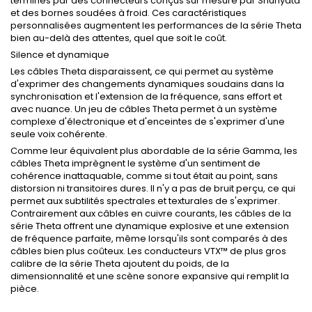
terminés par des connecteurs conçus sur mesure par Shunyata
et des bornes soudées à froid. Ces caractéristiques
personnalisées augmentent les performances de la série Theta
bien au-delà des attentes, quel que soit le coût.
Silence et dynamique
Les câbles Theta disparaissent, ce qui permet au système
d'exprimer des changements dynamiques soudains dans la
synchronisation et l'extension de la fréquence, sans effort et
avec nuance. Un jeu de câbles Theta permet à un système
complexe d'électronique et d'enceintes de s'exprimer d'une
seule voix cohérente.
Comme leur équivalent plus abordable de la série Gamma, les
câbles Theta imprègnent le système d'un sentiment de
cohérence inattaquable, comme si tout était au point, sans
distorsion ni transitoires dures. Il n'y a pas de bruit perçu, ce qui
permet aux subtilités spectrales et texturales de s'exprimer.
Contrairement aux câbles en cuivre courants, les câbles de la
série Theta offrent une dynamique explosive et une extension
de fréquence parfaite, même lorsqu'ils sont comparés à des
câbles bien plus coûteux. Les conducteurs VTX™ de plus gros
calibre de la série Theta ajoutent du poids, de la
dimensionnalité et une scène sonore expansive qui remplit la
pièce.