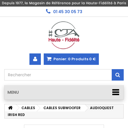
01 45 30 05 73
Panier:
0
Produits
0 €
MENU
CABLES
CABLES SUBWOOFER
AUDIOQUEST
IRISH RED