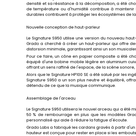
densité et sa résistance à la décomposition, a été ch
de température ou d'humidité contribue à maintenir le
durables contribuent à protéger les écosystèmes de la
Nouvelle conception de haut-parleur
Le Signature S950 utilise une version du nouveau hau
Grado a cherché à créer un haut-parleur qui offre d
distorsion minimale, garantissant ainsi un son musica
Pour ce faire, un cône en papier composite a été chois
équipé d'une bobine mobile légère en aluminium cuivr
offrant un sens raffiné de l'espace, de la scène sonore, 
Alors que le Signature HP100 SE a été salué par les i
Signature S950 a un son plus neutre et équilibré, off
détendu de ce que la musique communique.
Assemblage de l'arceau
Le Signature S950 utilisera le nouvel arceau qui a été
50 % de rembourrage en plus que les modèles Grado 
personnalisé qui aide à réduire la fatigue d'écoute.
Grado Labs a fabriqué les cardans gravés à partir d'un a
hauteur est conçue pour rester en place si les embouts en