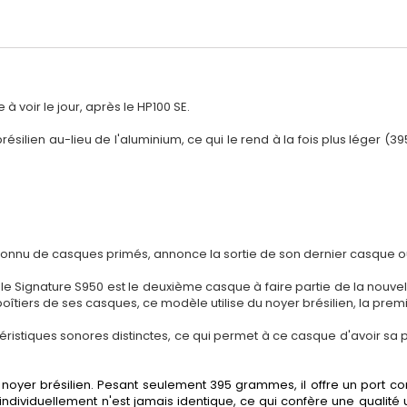
voir le jour, après le HP100 SE.
ésilien au-lieu de l'aluminium, ce qui le rend à la fois plus léger (3
nnu de casques primés, annonce la sortie de son dernier casque ouv
e Signature S950 est le deuxième casque à faire partie de la nouvell
boîtiers de ses casques, ce modèle utilise du noyer brésilien, la premi
éristiques sonores distinctes, ce qui permet à ce casque d'avoir sa 
n noyer brésilien. Pesant seulement 395
grammes, il offre un port co
 individuellement n'est jamais identique, ce qui confère une qualité