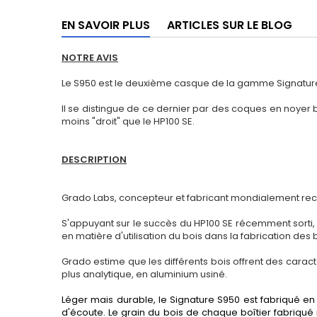
EN SAVOIR PLUS
ARTICLES SUR LE BLOG
NOTRE AVIS
Le S950 est le deuxième casque de la gamme Signature à 
Il se distingue de ce dernier par des coques en noyer br
moins "droit" que le HP100 SE.
DESCRIPTION
Grado Labs, concepteur et fabricant mondialement reco
S'appuyant sur le succès du HP100 SE récemment sorti, l
en matière d'utilisation du bois dans la fabrication des 
Grado estime que les différents bois offrent des caract
plus analytique, en aluminium usiné.
Léger mais durable, le Signature S950 est fabriqué e
d'écoute. Le grain du bois de chaque boîtier fabriqué