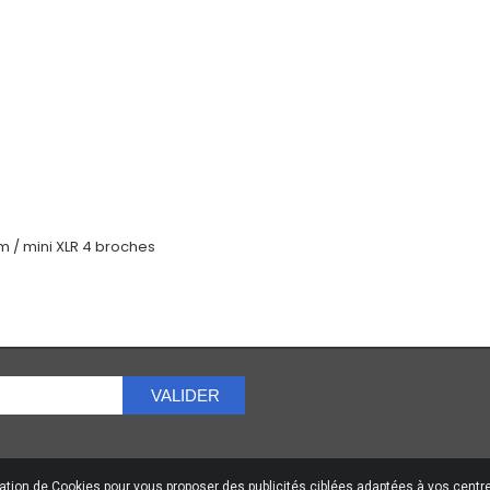
m / mini XLR 4 broches
VALIDER
sation de Cookies pour vous proposer des publicités ciblées adaptées à vos centres