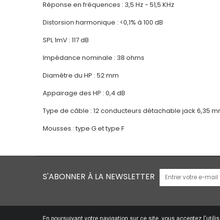
Réponse en fréquences : 3,5 Hz - 51,5 KHz
Distorsion harmonique : <0,1% à 100 dB
SPL 1mV : 117 dB
Impédance nominale : 38 ohms
Diamètre du HP : 52 mm
Appairage des HP : 0,4 dB
Type de câble : 12 conducteurs détachable jack 6,35 m
Mousses : type G et type F
S'ABONNER À LA NEWSLETTER
En poursuivant votre navigation sur ce site, vous acceptez l'utili