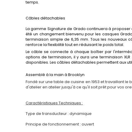
temps.
Câbles détachables
La gamme Signature de Grado continuera à proposer de
été un changement bienvenu pour les casques Grado. 
terminaison simple de 6,35 mm. Tous les nouveaux câb
renforce la flexibilité tout en réduisant le poids total.
Le câble se connecte à chaque boîtier par l'interméd
options de terminaison, il y aura une terminaison X
disponibles. Les câbles détachables permettent aux util
Assemblé à la main à Brooklyn
Fondé sur une table de cuisine en 1953 et travaillant l
d'atelier en atelier jusqu'à ce qu'il soit prêt pour vos 
Caractéristiques Techniques :
Type de transducteur : dynamique
Principe de fonctionnement : ouvert