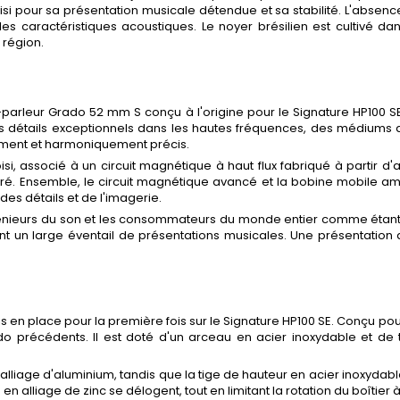
oisi pour sa présentation musicale détendue et sa stabilité. L'absen
s caractéristiques acoustiques. Le noyer brésilien est cultivé dan
 région.
t-parleur Grado 52 mm S conçu à l'origine pour le Signature HP100
es détails exceptionnels dans les hautes fréquences, des médiums 
lement et harmoniquement précis.
i, associé à un circuit magnétique à haut flux fabriqué à partir d'
é. Ensemble, le circuit magnétique avancé et la bobine mobile amél
des détails et de l'imagerie.
ngénieurs du son et les consommateurs du monde entier comme étant dé
rant un large éventail de présentations musicales. Une présentation 
 mis en place pour la première fois sur le Signature HP100 SE. Conçu
précédents. Il est doté d'un arceau en acier inoxydable et de t
lliage d'aluminium, tandis que la tige de hauteur en acier inoxydable
 alliage de zinc se délogent, tout en limitant la rotation du boîtier 