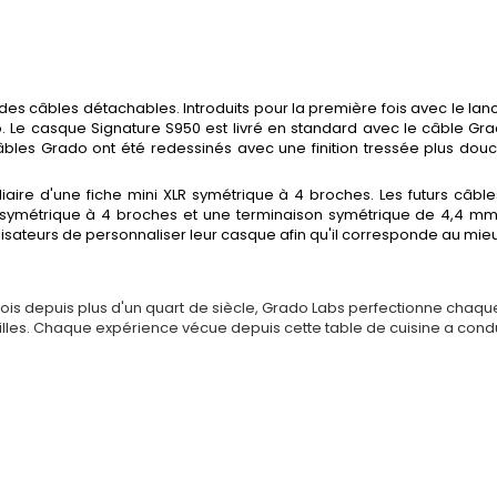
s câbles détachables. Introduits pour la première fois avec le lan
Le casque Signature S950 est livré en standard avec le câble Grad
les Grado ont été redessinés avec une finition tressée plus douce 
iaire d'une fiche mini XLR symétrique à 4 broches. Les futurs câ
LR symétrique à 4 broches et une terminaison symétrique de 4,4 m
isateurs de personnaliser leur casque afin qu'il corresponde au mieu
e bois depuis plus d'un quart de siècle, Grado Labs perfectionne chaqu
oreilles. Chaque expérience vécue depuis cette table de cuisine a condu