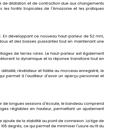
ce de dilatation et de contraction due aux changements
s les forêts tropicales de l'Amazonie et les pratiques
 SE. En développant ce nouveau haut-parleur de 52 mm,
doux et des basses puissantes tout en maintenant une
alliages de terres rares. Le haut-parleur est également
iorent la dynamique et la réponse transitoire tout en
taillé, révélateur et fidèle au morceau enregistré, le
qui permet à l'auditeur d'avoir un aperçu personnel et
 pour de longues sessions d'écoute, le bandeau comprend
iges réglables en hauteur, permettant un ajustement
 ajoute de la stabilité au point de connexion. La tige de
à 105 degrés, ce qui permet de minimiser l'usure au fil du