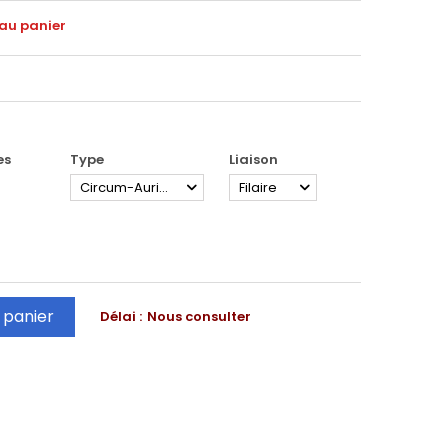
 au panier
es
Type
Liaison
Circum-Auriculaire
Filaire
 panier
Délai :
Nous consulter