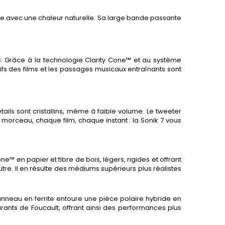
ance avec une chaleur naturelle. Sa large bande passante
s. Grâce à la technologie Clarity Cone™ et au système
s des films et les passages musicaux entraînants sont
tails sont cristallins, même à faible volume. Le tweeter
 morceau, chaque film, chaque instant : la Sonik 7 vous
™ en papier et fibre de bois, légers, rigides et offrant
tre. Il en résulte des médiums supérieurs plus réalistes
 anneau en ferrite entoure une pièce polaire hybride en
rants de Foucault, offrant ainsi des performances plus