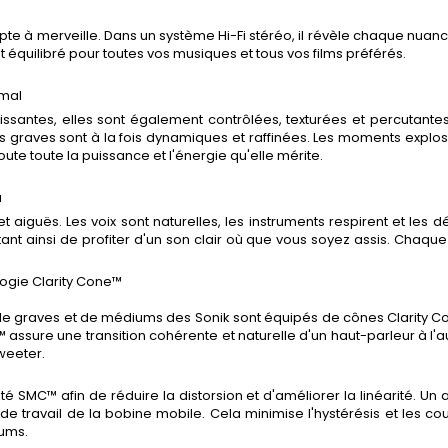
adapte à merveille. Dans un système Hi-Fi stéréo, il révèle chaque nu
 équilibré pour toutes vos musiques et tous vos films préférés.
imal
issantes, elles sont également contrôlées, texturées et percutante
raves sont à la fois dynamiques et raffinées. Les moments explosif
ute toute la puissance et l'énergie qu'elle mérite.
u
aiguës. Les voix sont naturelles, les instruments respirent et les dé
ant ainsi de profiter d'un son clair où que vous soyez assis. Chaque
logie Clarity Cone™
 de graves et de médiums des Sonik sont équipés de cônes Clarity Cone
 assure une transition cohérente et naturelle d'un haut-parleur à l'au
tweeter.
té SMC™ afin de réduire la distorsion et d'améliorer la linéarité. Un
 travail de la bobine mobile. Cela minimise l'hystérésis et les cou
iums.