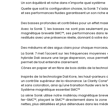
Un son équilibré et riche dans n'importe quel système
Quelle que soit la configuration choisie, la Sonik 7 s'
et ses performances fluides garantissent un son riche et
Des basses profondes et contrôlées pour un effet max
Avec la Sonik 7, les basses ne sont pas seulement pu
magnétique breveté SMC™, ses performances dans les g
restitués avec une présence réelle, donnant à votre éco
Des médiums et des aigus clairs pour chaque morcea
La Sonik 7 met l'accent sur les fréquences moyennes et 
hybride Dali assure une large dispersion, vous permett
permet de tout entendre clairement.
Cônes en papier et en fibre de bois dotés de la techno
Inspirés de la technologie Dali Kore, les haut-parleurs
un contrôle supérieur de la résonance. Le Clarity Cone™
et sans coloration, ainsi qu'une transition fluide vers le 
Système magnétique essentiel SMC™
La série Sonik utilise notre matériau magnétique breve
fer-SMC™, plaçant le SMC™ directement dans la zone de
nettes, plus détaillées et plus détendues dans les méd