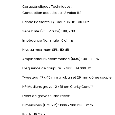
Caractéristiques Techniques :
Conception acoustique : 2 voies 1/2
Bande Passante +/- 3dB : 36 Hz - 30 KHz
Sensibilité (2,83V à 1m) : 88,5 dB
Impédance Nominale : 6 ohms
Niveau maximum SPL : 110 dB
Amplificateur Recommandé (RMS) : 30 - 180 W
Fréquence de coupure : 2.300 - 14.000 Hz
Tweeters : 17 x 45 mm à ruban et 29 mm dôme souple
HP Medium/grave : 2 x 18 cm Clarity Cone™
Event de graves : Bass reflex
Dimensions (H x L x P) : 1006 x 200 x 330 mm
Poids : 16,2 Kg