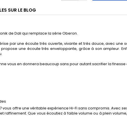
LES SUR LE BLOG
onik de Dali qui remplace la série Oberon.
rise par une écoute très ouverte, vivante et très douce, avec une sc
le propose une écoute très enveloppante, grâce à son ampleur. Enf
u.
onne vous en donnera beaucoup sans pour autant sacrifier la finesse 
des
 vous offre une véritable expérience Hi-Fi sans compromis. Avec ses
 et raffinement. Que vous écoutiez à faible volume ou à plein volume, 