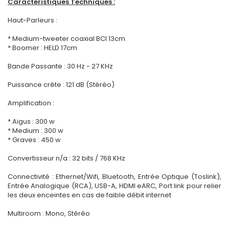
Caractéristiques Techniques :
Haut-Parleurs :
* Medium-tweeter coaxial BCI 13cm
* Boomer : HELD 17cm
Bande Passante : 30 Hz - 27 KHz
Puissance crête : 121 dB (Stéréo)
Amplification :
* Aigus : 300 w
* Medium : 300 w
* Graves : 450 w
Convertisseur n/a : 32 bits / 768 KHz
Connectivité : Ethernet/Wifi, Bluetooth, Entrée Optique (Toslink),
Entrée Analogique (RCA), USB-A, HDMI eARC, Port link pour relier
les deux enceintes en cas de faible débit internet
Multiroom : Mono, Stéréo