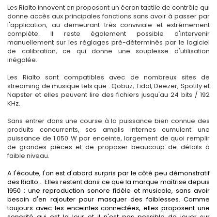
Les Rialto innovent en proposant un écran tactile de contrôle qui
donne accès aux principales fonctions sans avoir à passer par
l'application, au demeurant très conviviale et extrêmement
complète. Il reste également possible d'intervenir
manuellement sur les réglages pré-déterminés par le logiciel
de calibration, ce qui donne une souplesse d'utilisation
inégalée.
Les Rialto sont compatibles avec de nombreux sites de
streaming de musique tels que : Qobuz, Tidal, Deezer, Spotify et
Napster et elles peuvent lire des fichiers jusqu'au 24 bits / 192
KHz.
Sans entrer dans une course à la puissance bien connue des
produits concurrents, ses amplis internes cumulent une
puissance de 1.050 W par enceinte, largement de quoi remplir
de grandes pièces et de proposer beaucoup de détails à
faible niveau.
A l'écoute, l'on est d'abord surpris par le côté peu démonstratif
des Rialto... Elles restent dans ce que la marque maîtrise depuis
1950 : une reproduction sonore fidèle et musicale, sans avoir
besoin d'en rajouter pour masquer des faiblesses. Comme
toujours avec les enceintes connectées, elles proposent une
sonorité qui est la leur et il n'est pas possible de jouer sur