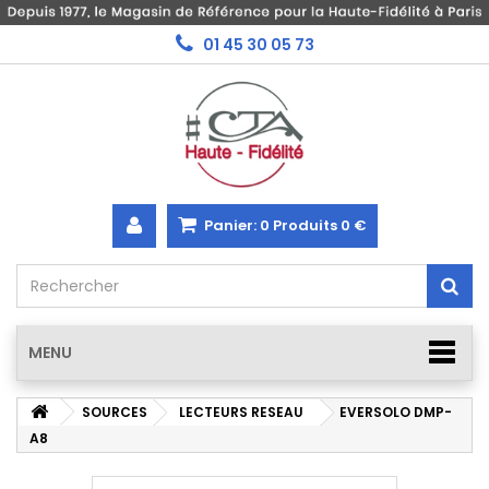
01 45 30 05 73
Panier:
0
Produits
0 €
MENU
SOURCES
LECTEURS RESEAU
EVERSOLO DMP-
A8