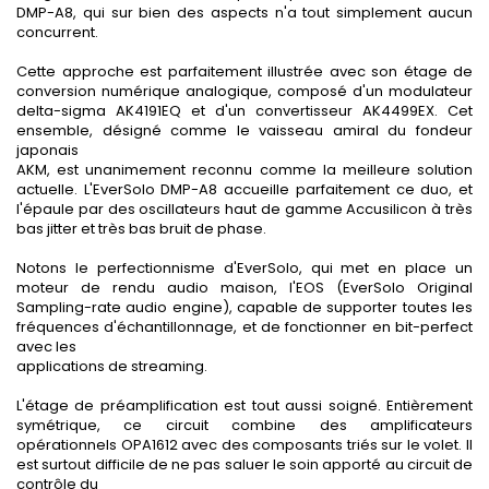
DMP-A8, qui sur bien des aspects n'a tout simplement aucun
concurrent.
Cette approche est parfaitement illustrée avec son étage de
conversion numérique analogique, composé d'un modulateur
delta-sigma AK4191EQ et d'un convertisseur AK4499EX. Cet
ensemble, désigné comme le vaisseau amiral du fondeur
japonais
AKM, est unanimement reconnu comme la meilleure solution
actuelle. L'EverSolo DMP-A8 accueille parfaitement ce duo, et
l'épaule par des oscillateurs haut de gamme Accusilicon à très
bas jitter et très bas bruit de phase.
Notons le perfectionnisme d'EverSolo, qui met en place un
moteur de rendu audio maison, l'EOS (EverSolo Original
Sampling-rate audio engine), capable de supporter toutes les
fréquences d'échantillonnage, et de fonctionner en bit-perfect
avec les
applications de streaming.
L'étage de préamplification est tout aussi soigné. Entièrement
symétrique, ce circuit combine des amplificateurs
opérationnels OPA1612 avec des composants triés sur le volet. Il
est surtout difficile de ne pas saluer le soin apporté au circuit de
contrôle du