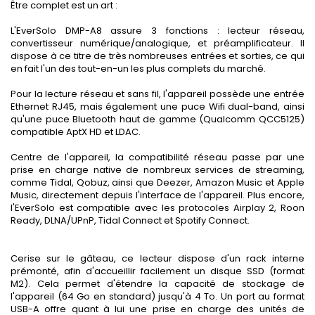
Être complet est un art :
L'EverSolo DMP-A8 assure 3 fonctions : lecteur réseau,
convertisseur numérique/analogique, et préamplificateur. Il
dispose à ce titre de très nombreuses entrées et sorties, ce qui
en fait l'un des tout-en-un les plus complets du marché.
Pour la lecture réseau et sans fil, l'appareil possède une entrée
Ethernet RJ45, mais également une puce Wifi dual-band, ainsi
qu'une puce Bluetooth haut de gamme (Qualcomm QCC5125)
compatible AptX HD et LDAC.
Centre de l'appareil, la compatibilité réseau passe par une
prise en charge native de nombreux services de streaming,
comme Tidal, Qobuz, ainsi que Deezer, Amazon Music et Apple
Music, directement depuis l'interface de l'appareil. Plus encore,
l'EverSolo est compatible avec les protocoles Airplay 2, Roon
Ready, DLNA/UPnP, Tidal Connect et Spotify Connect.
Cerise sur le gâteau, ce lecteur dispose d'un rack interne
prémonté, afin d'accueillir facilement un disque SSD (format
M2). Cela permet d'étendre la capacité de stockage de
l'appareil (64 Go en standard) jusqu'à 4 To. Un port au format
USB-A offre quant à lui une prise en charge des unités de