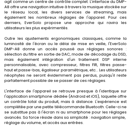
agit comme un centre de contrôle complet. L'interface du DMP-
A8 offre une navigation intuitive à travers la musique stockée sur
le réseau local, les divers services de streaming, mais
également les nombreux réglages de l'appareil. Pour ces
derniers, EverSolo propose une approche qui ravira les
utilisateurs les plus expérimentés.
Outre les ajustements ergonomiques classiques, comme la
luminosité de l'écran ou le délai de mise en veille, l'EverSolo
DMP-A8 donne un accès poussé aux réglages sonores :
sélection du filtre en sortie de DAC, mode de décodage du DSD,
mais également intégration d'un traitement DSP interne
personnalisable, avec compresseur, filtres FIR, filtres passe-
haut et passe-bas, égaliseur paramétrique, etc... Les utilisateurs
néophytes ne seront évidemment pas perdus, puisqu'il reste
parfaitement possible de se passer de ces réglages.
L'interface de l'appareil se retrouve presque à l'identique sur
l'application smartphone dédiée (Android et iOS), laquelle offre
un contrôle total du produit, mais à distance. L'expérience est
complétée par une petite télécommande Bluetooth. Celle-ci ne
se substitue pas à l'écran ni au smartphone pour les réglages
avancés. Sa force réside dans sa simplicité : navigation simple,
réglage du volume, et accès aux entrées.