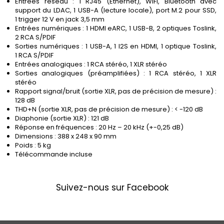
Entrées réseau : 1 RJ45 (Ethernet), WiFi, Bluetooth avec
support du LDAC, 1 USB-A (lecture locale), port M.2 pour SSD,
1 trigger 12 V en jack 3,5 mm
Entrées numériques : 1 HDMI eARC, 1 USB-B, 2 optiques Toslink,
2 RCA S/PDIF
Sorties numériques : 1 USB-A, 1 I2S en HDMI, 1 optique Toslink,
1 RCA S/PDIF
Entrées analogiques : 1 RCA stéréo, 1 XLR stéréo
Sorties analogiques (préamplifiées) : 1 RCA stéréo, 1 XLR
stéréo
Rapport signal/bruit (sortie XLR, pas de précision de mesure) :
128 dB
THD+N (sortie XLR, pas de précision de mesure) : < -120 dB
Diaphonie (sortie XLR) : 121 dB
Réponse en fréquences : 20 Hz – 20 kHz (+-0,25 dB)
Dimensions : 388 x 248 x 90 mm
Poids : 5 kg
Télécommande incluse
Suivez-nous sur Facebook