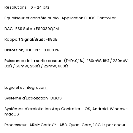
Résolutions : 16 - 24 bits
Equaliseur et contrôle audio : Application BluOS Controller
DAC : ESS Sabre ES9039Q2M
Rapport Signal/Bruit : -118dB
Distorsion, THD+N : - 0.0007%
Puissance de la sortie casque (THD<0,1%) : 160mW, 16Ω / 230mW,
32Ω / 53mW, 250Ω / 22mW, 600Ω
Logiciel et intégration :
Système d'Exploitation : BluOS
Systèmes d'exploitation App Controller : iOS, Android, Windows,
macOS
Processeur : ARM® Cortex™ -A53, Quad-Core, 1.8GHz par coeur