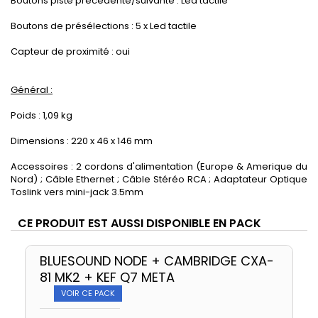
Boutons piste précédente/suivante : Led tactile
Boutons de présélections : 5 x Led tactile
Capteur de proximité : oui
Général :
Poids : 1,09 kg
Dimensions : 220 x 46 x 146 mm
Accessoires : 2 cordons d'alimentation (Europe & Amerique du
Nord) ; Câble Ethernet ; Câble Stéréo RCA ; Adaptateur Optique
Toslink vers mini-jack 3.5mm
CE PRODUIT EST AUSSI DISPONIBLE EN PACK
BLUESOUND NODE + CAMBRIDGE CXA-
81 MK2 + KEF Q7 META
VOIR CE PACK