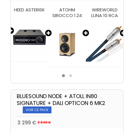
ND
HEED ASTERISK
ATOHM
WIREWORLD
W
25)
SIROCCO 1.24
LUNA 10 RCA
BLUESOUND NODE + ATOLL IN80
SIGNATURE + DALI OPTICON 6 MK2
VOIR CE PACK
3 299 €
3 649 €