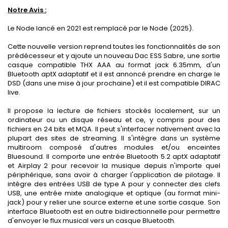
Notre Avis :
Le Node lancé en 2021 est remplacé par le Node (2025).
Cette nouvelle version reprend toutes les fonctionnalités de son
prédécesseur et y ajoute un nouveau Dac ESS Sabre, une sortie
casque compatible THX AAA au format jack 6.35mm, d'un
Bluetooth aptX adaptatif et il est annoncé prendre en charge le
DSD (dans une mise à jour prochaine) et il est compatible DIRAC
live.
Il propose la lecture de fichiers stockés localement, sur un
ordinateur ou un disque réseau et ce, y compris pour des
fichiers en 24 bits et MQA. Il peut s'interfacer nativement avec la
plupart des sites de streaming. Il s'intègre dans un système
multiroom composé d'autres modules et/ou enceintes
Bluesound. Il comporte une entrée Bluetooth 5.2 aptX adaptatif
et Airplay 2 pour recevoir la musique depuis n'importe quel
périphérique, sans avoir à charger l'application de pilotage. Il
intègre des entrées USB de type A pour y connecter des clefs
USB, une entrée mixte analogique et optique (au format mini-
jack) pour y relier une source externe et une sortie casque. Son
interface Bluetooth est en outre bidirectionnelle pour permettre
d'envoyer le flux musical vers un casque Bluetooth.