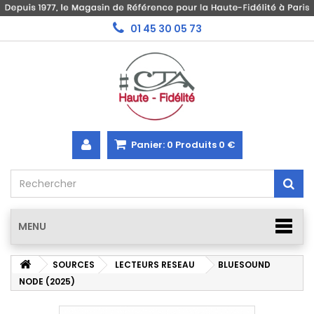
01 45 30 05 73
Panier:
0
Produits
0 €
MENU
SOURCES
LECTEURS RESEAU
BLUESOUND
NODE (2025)