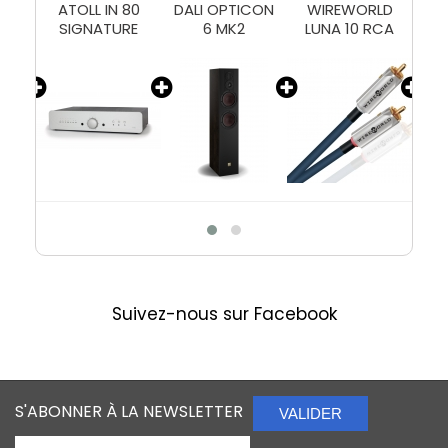
ND
ATOLL IN 80
DALI OPTICON
WIREWORLD
W
25)
SIGNATURE
6 MK2
LUNA 10 RCA
Suivez-nous sur Facebook
S'ABONNER À LA NEWSLETTER
VALIDER