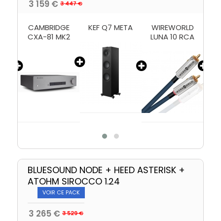
3 159 €
3 447 €
ND
CAMBRIDGE
KEF Q7 META
WIREWORLD
W
25)
CXA-81 MK2
LUNA 10 RCA
BLUESOUND NODE + HEED ASTERISK +
ATOHM SIROCCO 1.24
VOIR CE PACK
3 265 €
3 529 €