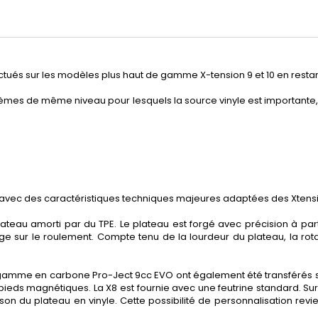
ectués sur les modèles plus haut de gamme X-tension 9 et 10 en res
mes de même niveau pour lesquels la source vinyle est importante, 
 avec des caractéristiques techniques majeures adaptées des Xtensio
plateau amorti par du TPE. Le plateau est forgé avec précision à part
 sur le roulement. Compte tenu de la lourdeur du plateau, la rotati
 gamme en carbone Pro-Ject 9cc EVO ont également été transférés sur
 pieds magnétiques. La X8 est fournie avec une feutrine standard. Su
aison du plateau en vinyle. Cette possibilité de personnalisation rev