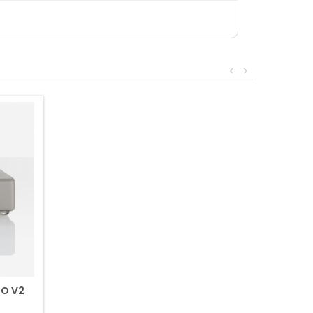
<
>
O V2