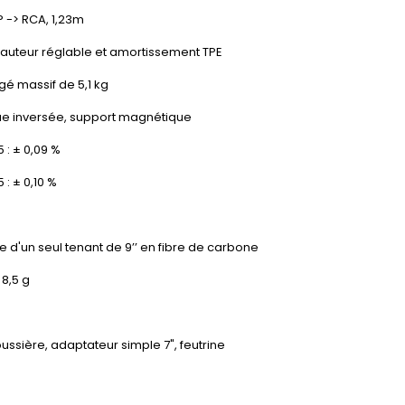
P -> RCA, 1,23m
auteur réglable et amortissement TPE
gé massif de 5,1 kg
ue inversée, support magnétique
45 : ± 0,09 %
5 : ± 0,10 %
e d'un seul tenant de 9’’ en fibre de carbone
 8,5 g
ussière, adaptateur simple 7", feutrine