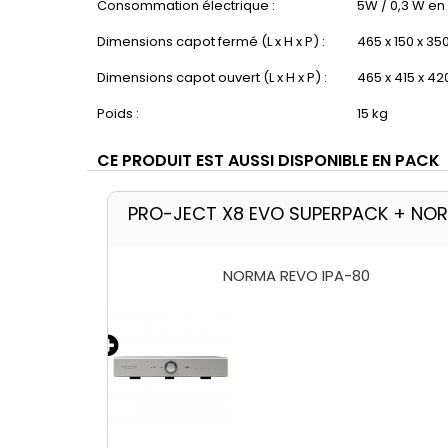
Consommation électrique :
5W / 0,3 W en
Dimensions capot fermé (L x H x P) :
465 x 150 x 3
Dimensions capot ouvert (L x H x P) :
465 x 415 x 4
Poids :
15 kg
CE PRODUIT EST AUSSI DISPONIBLE EN PACK
PRO-JECT X8 EVO SUPERPACK + NOR
PERPACK
NORMA REVO IPA-80