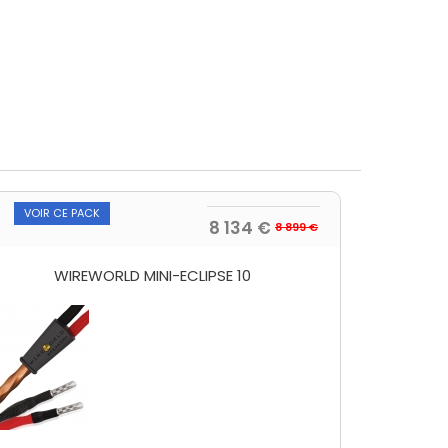
VOIR CE PACK
8 134 €
8 899 €
WIREWORLD MINI-ECLIPSE 10