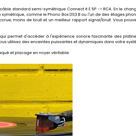
le câble standard semi-symétrique Connect it E 5P -> RCA. En le chan
o symétrique, comme le Phono Box DS3 B ou l'un de des étages phon
ccrue, moins de bruit et un meilleur rapport signal/bruit. Vous po
e, qui permet d'accéder à l'expérience sonore fascinante des plat
e vous utilisez des enceintes puissantes et dynamiques dans votre sys
 laqué et placage en noyer véritable.