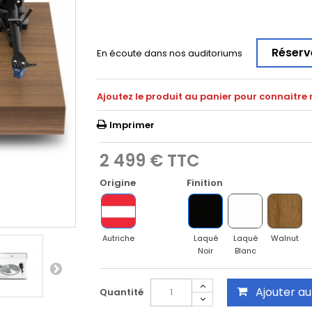
Réserv
En écoute dans nos auditoriums
Ajoutez le produit au panier pour connaitre 
Imprimer
2 499 €
TTC
Origine
Finition
Autriche
Laqué
Laqué
Walnut
Noir
Blanc
Ajouter au
Quantité