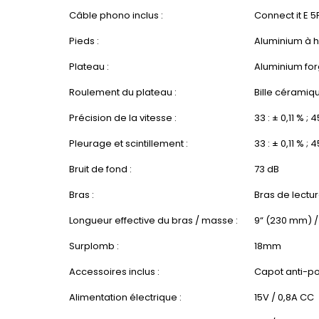
Câble phono inclus :
Connect it E 5
Pieds :
Aluminium à h
Plateau :
Aluminium for
Roulement du plateau :
Bille céramiq
Précision de la vitesse :
33 : ± 0,11 % ; 
Pleurage et scintillement :
33 : ± 0,11 % ; 4
Bruit de fond :
73 dB
Bras :
Bras de lectur
Longueur effective du bras / masse :
9“ (230 mm) /
Surplomb :
18mm
Accessoires inclus :
Capot anti-po
Alimentation électrique :
15V / 0,8A CC