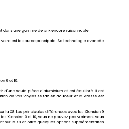
tant dans une gamme de prix encore raisonnable.
voire est la source principale. Sa technologie avancée
n 9 et 10.
ir d'une seule pièce d'aluminium et est équilibré. Il est
on de vos vinyles se fait en douceur et la vitesse est
 la X8. Les principales différences avec les Xtension 9
r les Xtension 9 et 10, vous ne pouvez pas vraiment vous
ient sur la X8 et offre quelques options supplémentaires