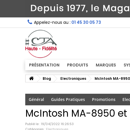
Appelez-nous au :
01 45 30 05 73
PRÉSENTATION
PRODUITS
MARQUES
SY
Blog
Electroniques
McIntosh MA-8950
Général
Guides Pratiques
Promotions
Ele
McIntosh MA-8950 et
Publié le : 19/04/2022 16:26:53
Catégories :
Electroniques